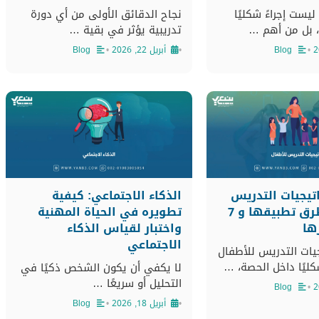
ليست إجراءً شكليًا
نجاح الدقائق الأولى من أي دورة
، بل من أهم …
تدريبية يؤثر في بقية …
•
Blog
•
أبريل 22, 2026
•
Blog
ستراتيجيات التدريس
الذكاء الاجتماعي: كيفية
للأطفال و طرق تطبيقها و 7
تطويره في الحياة المهنية
ها
واختبار لقياس الذكاء
الاجتماعي
جيات التدريس للأطفال
شكليًا داخل الحصة، …
لا يكفي أن يكون الشخص ذكيًا في
التحليل أو سريعًا …
Blog
•
•
أبريل 18, 2026
•
Blog