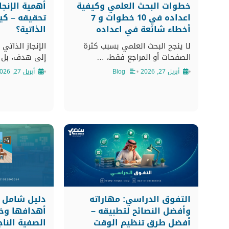
خطوات البحث العلمي وكيفية
أهمية الإنج
اعداده في 10 خطوات و 7
تحقيقه – كي
أخطاء شائعة في اعداده
الذاتية؟
لا ينجح البحث العلمي بسبب كثرة
الإنجاز الذاتي
الصفحات أو المراجع فقط، …
إلى هدف، بل 
•
أبريل 27, 2026
•
Blog
•
أبريل 27, 2026
التفوق الدراسي: مهاراته
دليل شامل ع
وأفضل النصائح لتطبيقه –
أهدافها وخط
أفضل طرق تنظيم الوقت
الصفية الناج