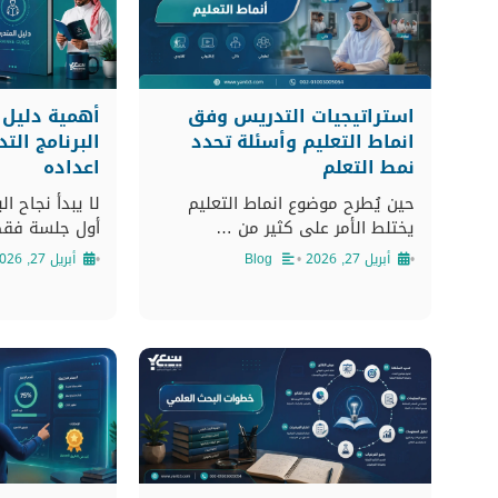
استراتيجيات التدريس وفق
أهمية دليل 
انماط التعليم وأسئلة تحدد
البرنامج الت
نمط التعلم
اعداده
حين يُطرح موضوع انماط التعليم
لا يبدأ نجاح ال
يختلط الأمر على كثير من …
أول جلسة فقط
•
أبريل 27, 2026
•
Blog
•
أبريل 27, 2026