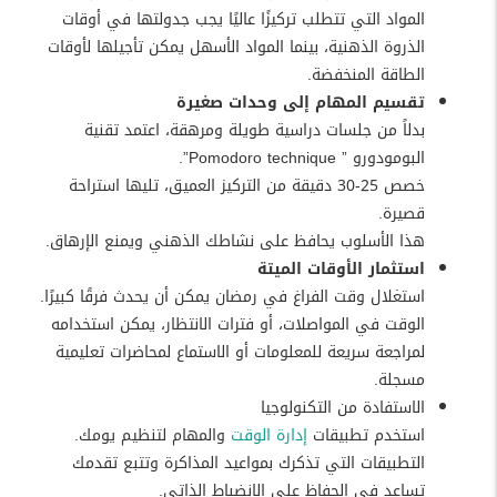
المواد التي تتطلب تركيزًا عاليًا يجب جدولتها في أوقات
الذروة الذهنية، بينما المواد الأسهل يمكن تأجيلها لأوقات
الطاقة المنخفضة.
تقسيم المهام إلى وحدات صغيرة
بدلاً من جلسات دراسية طويلة ومرهقة، اعتمد تقنية
البومودورو ” Pomodoro technique”.
خصص 25-30 دقيقة من التركيز العميق، تليها استراحة
قصيرة.
هذا الأسلوب يحافظ على نشاطك الذهني ويمنع الإرهاق.
استثمار الأوقات الميتة
استغلال وقت الفراغ في رمضان يمكن أن يحدث فرقًا كبيرًا.
الوقت في المواصلات، أو فترات الانتظار، يمكن استخدامه
لمراجعة سريعة للمعلومات أو الاستماع لمحاضرات تعليمية
مسجلة.
الاستفادة من التكنولوجيا
استخدم تطبيقات
إدارة الوقت
والمهام لتنظيم يومك.
التطبيقات التي تذكرك بمواعيد المذاكرة وتتبع تقدمك
تساعد في الحفاظ على الانضباط الذاتي.