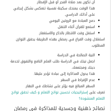
أن تكون بعد صلاة الفجر أو قبل الإفطار.
هذا الوقت يمنحك سكينة نفسية تنعكس بشكل إيجابي
على أدائك الدراسي.
دمج العبادة مع الروتين اليومي
استمع للقرآن أثناء التنقل.
استغل وقت الانتظار بالذكر والاستغفار.
استغلال وقت الفراغ في رمضان بهذه الطريقة يحقق التوازن
المطلوب.
النية الصالحة في الدراسة
اجعل نيتك في الدراسة طلب العلم النافع والتفوق لخدمة
دينك ومجتمعك.
هذا يحول المذاكرة إلى عبادة تؤجر عليها.
عدم الإفراط في السهر
السهر المبالغ فيه يؤثر على نشاطك في النهار.
تعرف على
إستراتيجيات تحسين نواتج التعلم و كيف تحقق نواتج
التعلم المنشودة؟
نصائح ذهنية وجسدية للمذاكرة في رمضان