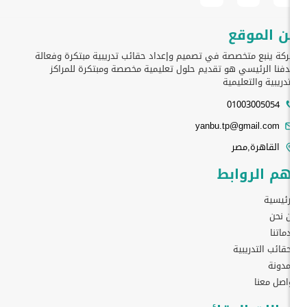
ن الموقع
كة ينبع متخصصة في تصميم وإعداد حقائب تدريبية مبتكرة وفعالة
فنا الرئيسي هو تقديم حلول تعليمية مخصصة ومبتكرة للمراكز
تدريبية والتعليمية
01003005054
yanbu.tp@gmail.com
القاهرة,مصر
هم الروابط
رئيسية
 نحن
ماتنا
حقائب التدريبية
مدونة
اصل معنا