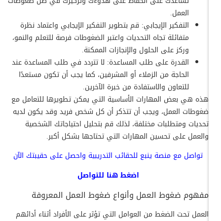
تساعدك على الحفاظ على هدوءك وتركيزك في ظل ضغوطات
العمل.
التفكير الإيجابي: قم بتطوير التفكير الإيجابي واعتماد نظرة
متفائلة تجاه التحديات واعتبر الضغوطات فرصة للتعلم والنمو،
وركز على الحلول والإنجازات الممكنة.
القدرة على طلب المساعدة: لا تتردد في طلب المساعدة عند
الحاجة من الزملاء أو المشرفين، كما يجب أن تكون مستعدًا
للتعاون والاستفادة من خبرة الآخرين.
هذه هي بعض المهارات الأساسية التي يمكن تطويرها للتعامل مع
ضغوطات العمل، ويجب أن تتذكر أن كل شخص فريد وقد يكون لديه
تحديات ومتطلبات مختلفة، لذلك قم بتحليل احتياجاتك الشخصية
والعمل على تحسين المهارات التي تحتاجها بشكل أكبر.
تواصل مع منصة ينبع للحقائب التدريبية واحصل على حقيبتك الآن
اضغط
هنا
للتواصل
مفهوم ضغوط العمل وأنواع ضغوط العمل المعروفة
العمل تحت الضغط من العوامل التي تؤثر على الأفراد أثناء أدائهم