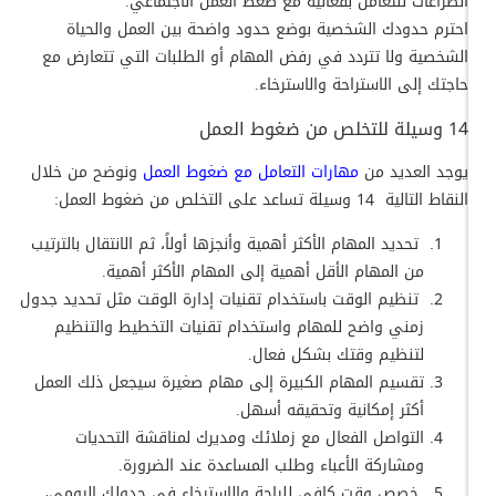
الصراعات للتعامل بفعالية مع ضغط العمل الاجتماعي.
احترم حدودك الشخصية بوضع حدود واضحة بين العمل والحياة
الشخصية ولا تتردد في رفض المهام أو الطلبات التي تتعارض مع
حاجتك إلى الاستراحة والاسترخاء.
14 وسيلة للتخلص من ضغوط العمل
يوجد العديد من
مهارات التعامل مع ضغوط العمل
ونوضح من خلال
النقاط التالية 14 وسيلة تساعد على التخلص من ضغوط العمل:
تحديد المهام الأكثر أهمية وأنجزها أولاً، ثم الانتقال بالترتيب
من المهام الأقل أهمية إلى المهام الأكثر أهمية.
تنظيم الوقت باستخدام تقنيات إدارة الوقت مثل تحديد جدول
زمني واضح للمهام واستخدام تقنيات التخطيط والتنظيم
لتنظيم وقتك بشكل فعال.
تقسيم المهام الكبيرة إلى مهام صغيرة سيجعل ذلك العمل
أكثر إمكانية وتحقيقه أسهل.
التواصل الفعال مع زملائك ومديرك لمناقشة التحديات
ومشاركة الأعباء وطلب المساعدة عند الضرورة.
خصص وقت كافي للراحة والاسترخاء في جدولك اليومي،