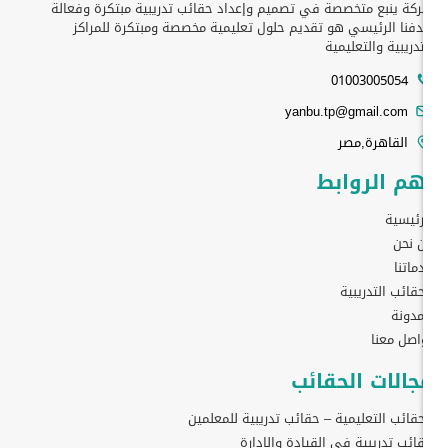
كة ينبع متخصصة في تصميم وإعداد حقائب تدريبية مبتكرة وفعالة
فنا الرئيسي هو تقديم حلول تعليمية مخصصة ومبتكرة للمراكز
تدريبية والتعليمية
01003005054
yanbu.tp@gmail.com
القاهرة,مصر
هم الروابط
رئيسية
 نحن
ماتنا
حقائب التدريبية
مدونة
اصل معنا
جالات الحقائب
حقائب التعليمية – حقائب تدريبية للمعلمين
ائب تدريبية في القيادة والادارة