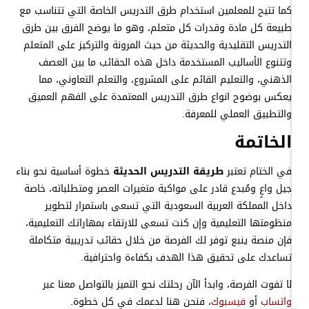
كما تتيح للمعلمين استخدام طرق التدريس الخاصة التي تتناسب مع
طبيعة كل مادة وقدرات كل متعلم، وهو ما يوضح الفرق بين طرق
التدريس التقليدية والحديثة من حيث المرونة والتركيز على المتعلم
وتتنوع الأساليب المستخدمة داخل هذه الحقائب ما بين العصف
الذهني، والتعليم القائم على المشروع، والتعلم التعاوني، مما
يعكس بوضوح انواع طرق التدريس المعتمدة على الفهم العميق
والتطبيق العملي للمعرفة.
الخاتمة
في الختام تعتبر
طريقة التدريس الحديثة
خطوة أساسية نحو بناء
جيل واعٍ ومُبدع قادر على مواكبة متغيرات العصر ومتطلباته، خاصة
داخل المملكة العربية السعودية التي تسعى باستمرار لتطوير
منظومتها التعليمية وإن كنت تسعى للارتقاء بمهاراتك التعليمية،
فإن منصة ينبع توفر لك الفرصة من خلال حقائب تدريبية متكاملة
تساعدك على تحقيق هذا الهدف بكفاءة واحترافية.
لا تفوت الفرصة، وابدأ الآن رحلتك نحو التميز بالتواصل معنا عبر
واتساب
أو
فيسبوك
، فنحن هنا لدعمك في كل خطوة.