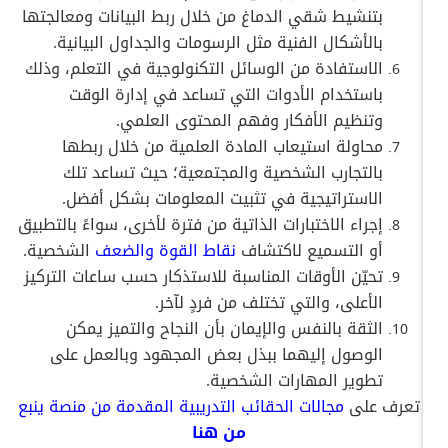
بتنشيط شقي الدماغ من خلال ربط البيانات ومعالجتها
بالأشكال الفنية مثل الرسومات والجداول البيانية.
الاستفادة من الوسائل التكنولوجية في التعلم، وذلك
باستخدام الأدوات التي تساعد في إدارة الوقت
وتنظيم الأفكار وفهم المحتوى العلمي.
محاولة استيعاب المادة العلمية من خلال ربطها
بالتجارب الشخصية والمجتمعية؛ حيث تساعد تلك
الاستراتيجية في تثبيت المعلومات بشكل أفضل.
إجراء الاختبارات الذاتية من فترة لأخرى، سواءً بالتطبيق
أو التسميع لاكتشاف
نقاط القوة والضعف
الشخصية.
تحيّن الأوقات المناسبة للاستذكار حسب ساعات التركيز
الأعلى، والتي تختلف من فردٍ لآخر.
الثقة بالنفس والإيمان بأن النجاح والتميز يمكن
الوصول إليهما ببذل بعض المجهود وبالعمل على
تطوير المهارات الشخصية.
تعرف
على
مجالات
الحقائب
التدريبية
المقدمة
من
منصة
ينبع
من
هنا