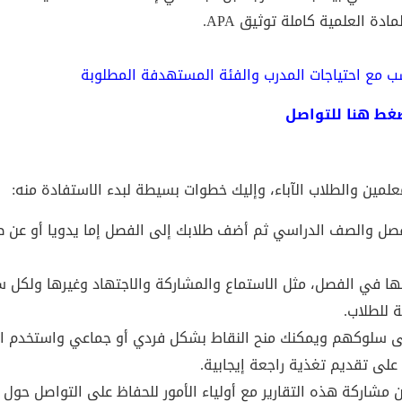
ة العلمية كاملة توثيق APA.
سب مع احتياجات المدرب والفئة المستهدفة المطلوبة
غط
هنا
للتواصل
لمين والطلاب الآباء، وإليك خطوات بسيطة لبدء الاستفادة منه:
فصل والصف الدراسي ثم أضف طلابك إلى الفصل إما يدويا أو عن 
ا في الفصل، مثل الاستماع والمشاركة والاجتهاد وغيرها ولكل 
ة للطلاب.
 على سلوكهم ويمكنك منح النقاط بشكل فردي أو جماعي واستخدم ال
على تقديم تغذية راجعة إيجابية.
 مشاركة هذه التقارير مع أولياء الأمور للحفاظ على التواصل حول أ