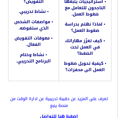
•
استراتيجيات
يتبعها
التفويض؟
الناجحون
للتعامل
مع
•
نشاط
تدريبي
.
ضغوط
العمل
.
•
مواصفات
الشخص
•
لماذا
نهتم
بدراسة
الذي
ستفوضه
.
ضغوط
العمل؟
•
معوقات
التفويض
•
كيف
تعزّز
مهاراتك
الفعال
.
في
العمل
تحت
الضغط؟
•
نشاط
وختام
البرنامج
التدريبي
.
•
كيفية
تحويل
ضغوط
العمل
الى
محفزات؟
تعرف على المزيد عن
حقيبة تدريبية عن ادارة الوقت
من
منصة ينبع
اضغط
هنا
للتواصل