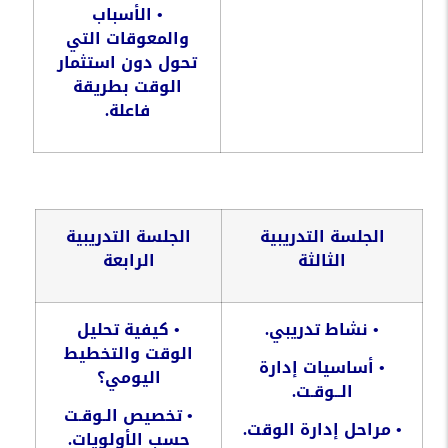
•
الأسباب
والمعوقات
التي
تحول
دون
استثمار
الوقت
بطريقة
فاعلة
.
الجلسة
التدريبية
الجلسة
التدريبية
الثالثة
الرابعة
•
نشاط
تدريبي
.
•
كيفية
تحليل
الوقت
والتخطيط
•
أساسيات
إدارة
اليومي؟
الــوقـت
.
•
تخصيص
الـوقـت
•
مراحل
إدارة
الوقت
.
حسب
الأولويات
.