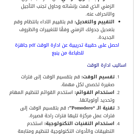
الزمني الذي قمت بإنشائه وحاول تجنب التأجيل
والانحراف عنه.
التقييم والتعديل:
قم بتقييم الاداء بانتظام وقم
بتعديل جدولك الزمني وفقًا للتغييرات والظروف
الجديدة.
احصل على حقيبة تدريبية عن ادارة الوقت pdf جاهزة
للطباعة من ينبع
اساليب ادارة الوقت
تقسيم الوقت:
قم بتقسيم الوقت إلى فترات
صغيرة تخصص لكل مهمة.
استخدام القوائم:
استخدم القوائم لتنظيم المهام
وتحديد أولوياتها.
تقنية الـ “Pomodoro”:
قم بتقسيم الوقت إلى
فترات عمل مركزة تليها فترات راحة قصيرة.
استخدام التقنيات التكنولوجية:
استخدم
التطبيقات والأدوات التكنولوجية لتنظيم ومتابعة