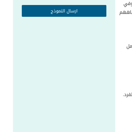
وفي
ارسال النموذج
فاههم
مل
فرد.