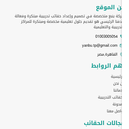
ن الموقع
كة ينبع متخصصة في تصميم وإعداد حقائب تدريبية مبتكرة وفعالة
فنا الرئيسي هو تقديم حلول تعليمية مخصصة ومبتكرة للمراكز
تدريبية والتعليمية
01003005054
yanbu.tp@gmail.com
القاهرة,مصر
هم الروابط
رئيسية
 نحن
ماتنا
حقائب التدريبية
مدونة
اصل معنا
جالات الحقائب