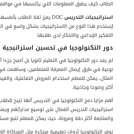
الطالب كيف يطبق المعلومات التي يكتسبها في مواقف
استراتيجيات التدريس
DOC يعزز ثقة الطلاب بأن
يُستخدم هذا النوع من الاستراتيجيات بشكل واسع في ا
التفكير الإبداعي والابتكار لدى طلابها.
دور التكنولوجيا في تحسين استراتيجية 
لم يعد دور التكنولوجيا في التعليم ثانويا بل أصبح جزءا 
نوعية في طرق إيصال المعرفة للمتعلمين، وساهمت في ج
المثال، يمكن للمعلم استخدام العروض التفاعلية، والفي
أكثر وضوحا وجاذبية.
أهم مزايا دمج التكنولوجيا في التدريس أنها تتيح للطل
استراتيجيات التدريس الفعال على توسيع مداركهم ويمنح
والمتابعة أكثر دقة ومرونة، حيث يمكن للمعلم تتبع مست
توفر التكنولوجيا أدوات تعليمية مبتكرة مثل المحاكاة الا